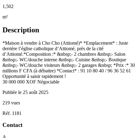
1,502
m²
Description
*Maison à vendre à Cho Cho (Attiomé)* *Emplacement* : Juste
derrière l’église catholique d’Attiomé, près de la cité
d’Attiomé.*Composition :* &nbsp;- 2 chambres &nbsp;- Salon
&nbsp;- WC/douche interne &nbsp;- Cuisine &nbsp;- Boutique
&nbsp;- WC/douche visiteurs &nbsp;- 2 garages &nbsp; *Prix :* 30
millions F CFA (à débattre) *Contact* : 91 10 80 40 / 96 36 52 61
Opportunité à saisir rapidement !
30 000 000
XOF
Négociable
Publiée le 25 août 2025
219 vues
Réf. 1181
Contact
A