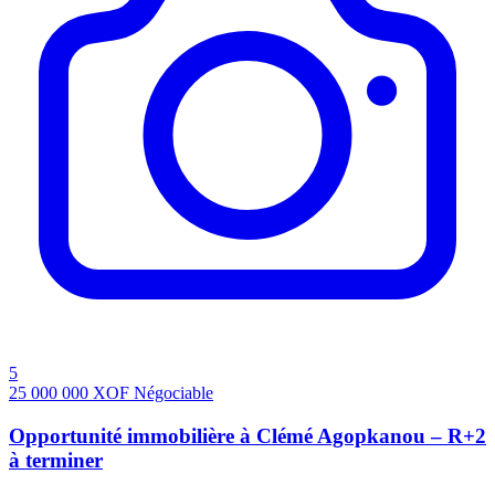
5
25 000 000
XOF
Négociable
Opportunité immobilière à Clémé Agopkanou – R+2
à terminer