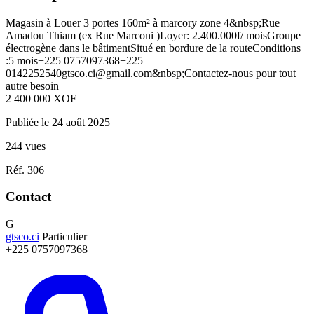
Magasin à Louer 3 portes 160m² à marcory zone 4&nbsp;Rue
Amadou Thiam (ex Rue Marconi )Loyer: 2.400.000f/ moisGroupe
électrogène dans le bâtimentSitué en bordure de la routeConditions
:5 mois+225 0757097368+225
0142252540gtsco.ci@gmail.com
&nbsp;Contactez-nous pour tout
autre besoin
2 400 000
XOF
Publiée le 24 août 2025
244 vues
Réf. 306
Contact
G
gtsco.ci
Particulier
+225 0757097368