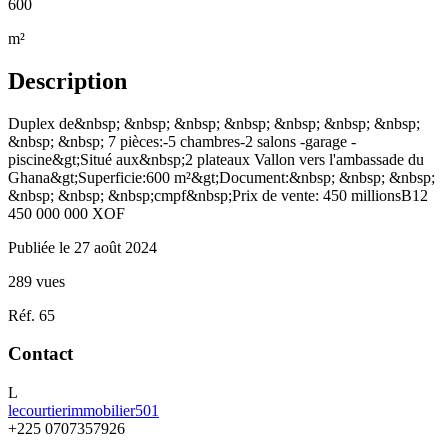
600
m²
Description
Duplex de&nbsp; &nbsp; &nbsp; &nbsp; &nbsp; &nbsp; &nbsp;
&nbsp; &nbsp; 7 pièces:-5 chambres-2 salons -garage -
piscine&gt;Situé aux&nbsp;2 plateaux Vallon vers l'ambassade du
Ghana&gt;Superficie:600 m²&gt;Document:&nbsp; &nbsp; &nbsp;
&nbsp; &nbsp; &nbsp;cmpf&nbsp;Prix de vente: 450 millionsB12
450 000 000
XOF
Publiée le 27 août 2024
289 vues
Réf. 65
Contact
L
lecourtierimmobilier501
+225 0707357926