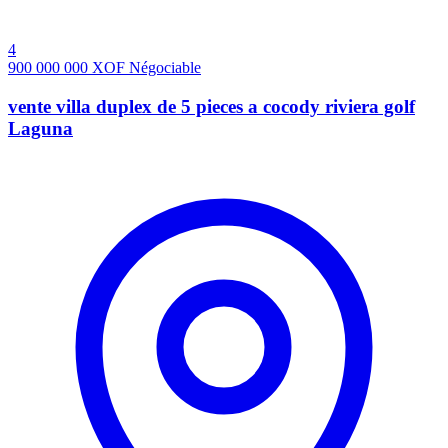
4
900 000 000
XOF
Négociable
vente villa duplex de 5 pieces a cocody riviera golf
Laguna