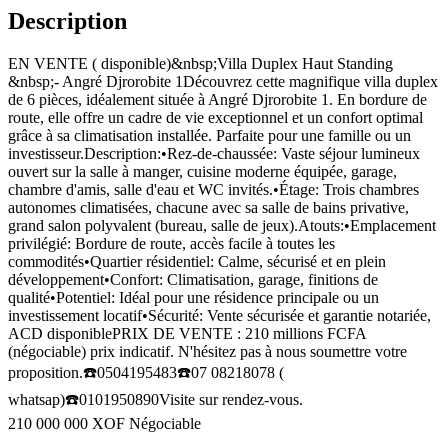
Description
EN VENTE ( disponible)&nbsp;Villa Duplex Haut Standing
&nbsp;- Angré Djrorobite 1Découvrez cette magnifique villa duplex
de 6 pièces, idéalement située à Angré Djrorobite 1. En bordure de
route, elle offre un cadre de vie exceptionnel et un confort optimal
grâce à sa climatisation installée. Parfaite pour une famille ou un
investisseur.Description:•Rez-de-chaussée: Vaste séjour lumineux
ouvert sur la salle à manger, cuisine moderne équipée, garage,
chambre d'amis, salle d'eau et WC invités.•Étage: Trois chambres
autonomes climatisées, chacune avec sa salle de bains privative,
grand salon polyvalent (bureau, salle de jeux).Atouts:•Emplacement
privilégié: Bordure de route, accès facile à toutes les
commodités•Quartier résidentiel: Calme, sécurisé et en plein
développement•Confort: Climatisation, garage, finitions de
qualité•Potentiel: Idéal pour une résidence principale ou un
investissement locatif•Sécurité: Vente sécurisée et garantie notariée,
ACD disponiblePRIX DE VENTE : 210 millions FCFA
(négociable) prix indicatif. N'hésitez pas à nous soumettre votre
proposition.☎️0504195483☎️07 08218078 (
whatsap)☎️0101950890Visite sur rendez-vous.
210 000 000
XOF
Négociable