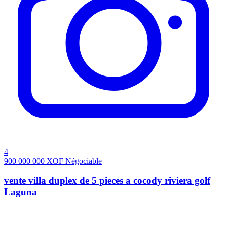
4
900 000 000
XOF
Négociable
vente villa duplex de 5 pieces a cocody riviera golf
Laguna