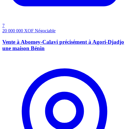
7
20 000 000
XOF
Négociable
Vente à Abomey-Calavi précisément à Agori-Djadjo
une maison Bénin