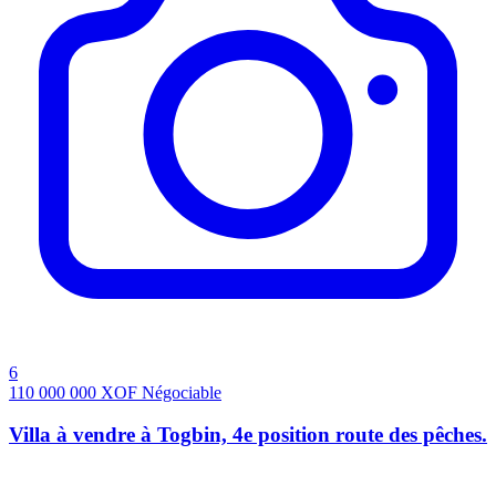
6
110 000 000
XOF
Négociable
Villa à vendre à Togbin, 4e position route des pêches.