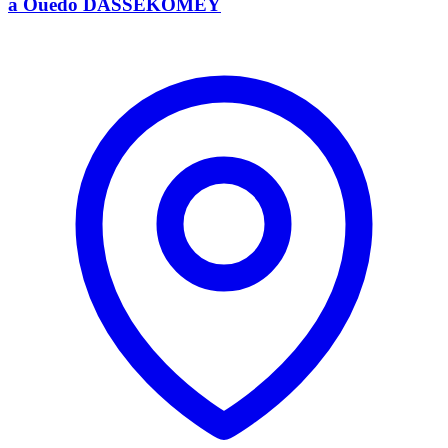
à Ouedo DASSÈKOMEY